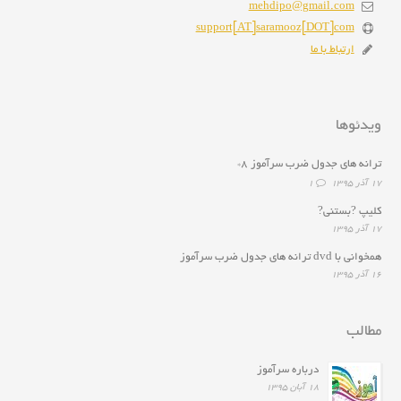
mehdipo@gmail.com
support[AT]saramooz[DOT]com
ارتباط با ما
ویدئوها
ترانه هاى جدول ضرب سرآموز ۸*
۱۷ آذر ۱۳۹۵
1
کلیپ ?بستنی?
۱۷ آذر ۱۳۹۵
همخوانى با dvd ترانه هاى جدول ضرب سرآموز
۱۶ آذر ۱۳۹۵
مطالب
درباره سرآموز
۱۸ آبان ۱۳۹۵