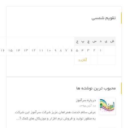
تقویم شمسی
ش
ی
د
س
چ
پ
ج
16
15
14
13
12
11
10
9
8
7
6
5
4
3
2
1
آبان »
محبوب ترین نوشته ها
درباره سرآموز
۱۸ آبان ۱۳۹۵
عرض سلام خدمت همراهان عزیز شرکت سَرآموز این شرکت
به منظور تولید و فروش نرم افزار و موزیکال های کمک آ...