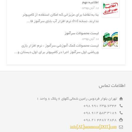
اطلاعیه مهم
۱۸ آبان ۱۳۹۵
بنا به تقاضا برای عزیزانی که امکان استفاده از کامپیوتر
ندارند، نسخه dvd نرم افزار آب بابای سرآموز فا...
لیست محصولات سرآموز
۱۸ آبان ۱۳۹۵
لیست محصولات کمک آموزشی سرآموز : نرم افزار بازى
وریاضی اول سرآموز اجرا در کامپیوتر برای اول دبستان و...
اطلاعات تماس
تهران بلوار فردوس رامین شمالی گلهای ۶ پلاک ۸ واحد ۱
6344 235 990 98+
3189 583 912 98+
2848 4487 21 98+
info[AT]saramooz[DOT]com