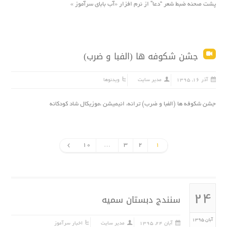
پشت صحنه ضبط شعر “دعا” از نرم افزار «آب بابای سرآموز »
جشن شکوفه ها (الفبا و ضرب)
آذر ۱۶, ۱۳۹۵
مدیر سایت
ویدئوها
جشن شکوفه ها (الفبا و ضرب) ترانه، انیمیشن ،موزیکال شاد کودکانه
10
…
3
2
1
۲۴
سنندج دبستان سمیه
آبان ۱۳۹۵
آبان ۲۴, ۱۳۹۵
مدیر سایت
اخبار سرآموز