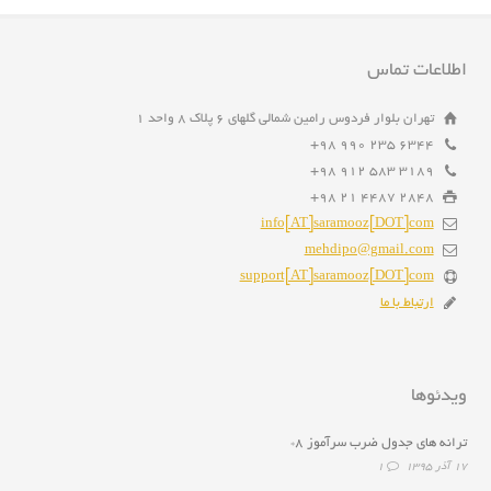
اطلاعات تماس
تهران بلوار فردوس رامین شمالی گلهای ۶ پلاک ۸ واحد ۱
6344 235 990 98+
3189 583 912 98+
2848 4487 21 98+
info[AT]saramooz[DOT]com
mehdipo@gmail.com
support[AT]saramooz[DOT]com
ارتباط با ما
ویدئوها
ترانه هاى جدول ضرب سرآموز ۸*
۱۷ آذر ۱۳۹۵
1