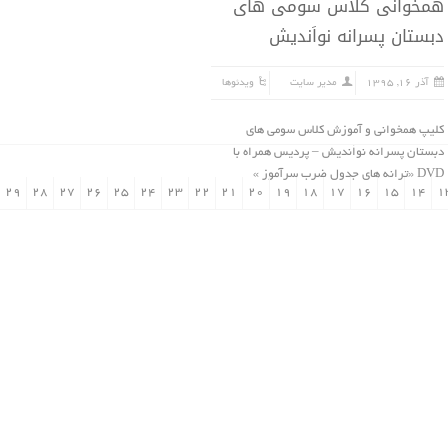
همخوانی کلاس سومی های
دبستان پسرانه نواَندیش
آذر ۱۶, ۱۳۹۵
مدیر سایت
ویدئوها
کلیپ همخوانی و آموزش کلاس سومی های
دبستان پسرانه نواَندیش – پردیس همراه با
DVD «ترانه هاى جدول ضرب سرآموز »
۲۹
۲۸
۲۷
۲۶
۲۵
۲۴
۲۳
۲۲
۲۱
۲۰
۱۹
۱۸
۱۷
۱۶
۱۵
۱۴
۱