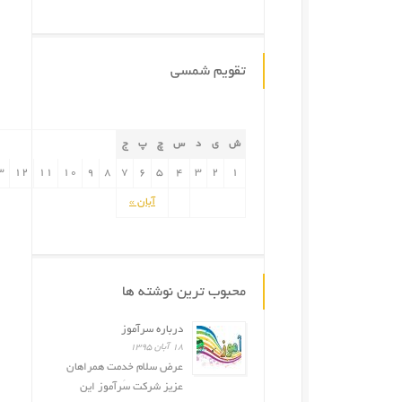
تقویم شمسی
ش
ی
د
س
چ
پ
ج
۳
۱۲
۱۱
۱۰
۹
۸
۷
۶
۵
۴
۳
۲
۱
آبان »
محبوب ترین نوشته ها
درباره سرآموز
۱۸ آبان ۱۳۹۵
عرض سلام خدمت همراهان
عزیز شرکت سَرآموز این