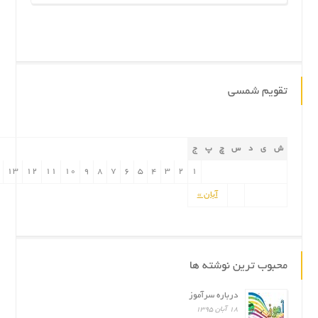
تقویم شمسی
ش
ی
د
س
چ
پ
ج
13
12
11
10
9
8
7
6
5
4
3
2
1
آبان »
محبوب ترین نوشته ها
درباره سرآموز
۱۸ آبان ۱۳۹۵