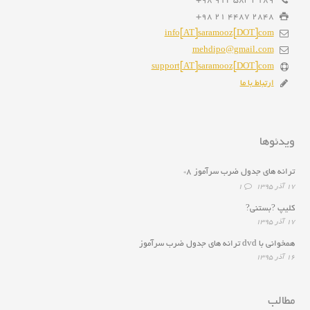
3189 583 912 98+
2848 4487 21 98+
info[AT]saramooz[DOT]com
mehdipo@gmail.com
support[AT]saramooz[DOT]com
ارتباط با ما
ویدئوها
ترانه هاى جدول ضرب سرآموز ۸*
۱۷ آذر ۱۳۹۵
1
کلیپ ?بستنی?
۱۷ آذر ۱۳۹۵
همخوانى با dvd ترانه هاى جدول ضرب سرآموز
۱۶ آذر ۱۳۹۵
مطالب