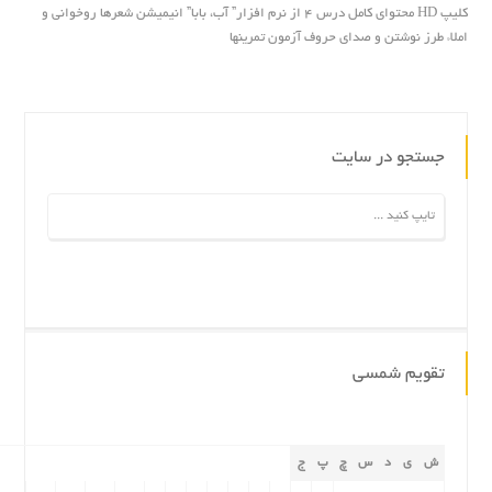
کلیپ HD محتواى کامل درس ۴ از نرم افزار” آب، بابا” انیمیشن شعرها روخوانى و
املاء طرز نوشتن و صداى حروف آزمون تمرینها
جستجو در سایت
تقویم شمسی
ش
ی
د
س
چ
پ
ج