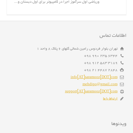
وریاضی اول سرآموز اجرا در کامپیوتر برای اول دبستان و...
اطلاعات تماس
تهران بلوار فردوس رامین شمالی گلهای ۶ پلاک ۸ واحد ۱
6344 235 990 98+
3189 583 912 98+
2848 4487 21 98+
info[AT]saramooz[DOT]com
mehdipo@gmail.com
support[AT]saramooz[DOT]com
ارتباط با ما
ویدئوها