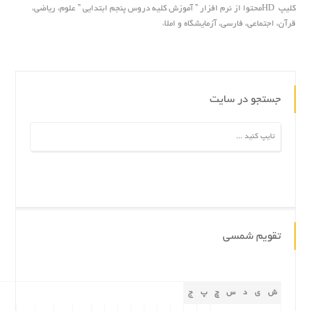
کلیپ HDمحتوا از نرم افزار ” آموزش کلیه دروس پنجم ابتدایى ” علوم، ریاضى،
قرآن، اجتماعى، فارسى، آزمایشگاه و املاء
جستجو در سایت
تقویم شمسی
ش
ی
د
س
چ
پ
ج