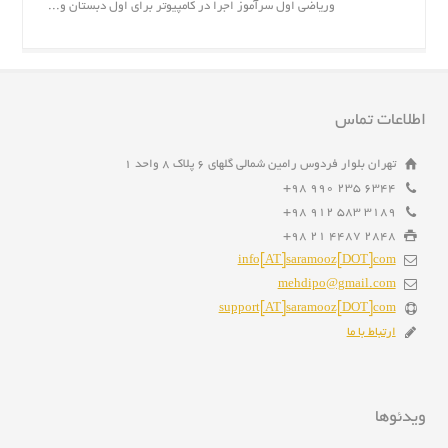
وریاضی اول سرآموز اجرا در کامپیوتر برای اول دبستان و...
اطلاعات تماس
تهران بلوار فردوس رامین شمالی گلهای ۶ پلاک ۸ واحد ۱
6344 235 990 98+
3189 583 912 98+
2848 4487 21 98+
info[AT]saramooz[DOT]com
mehdipo@gmail.com
support[AT]saramooz[DOT]com
ارتباط با ما
ویدئوها