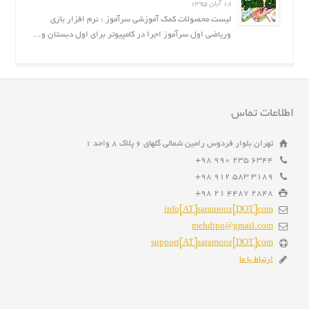
۱۸ آبان ۱۳۹۵
لیست محصولات کمک آموزشی سرآموز : نرم افزار بازى
وریاضی اول سرآموز اجرا در کامپیوتر برای اول دبستان و...
اطلاعات تماس
تهران بلوار فردوس رامین شمالی گلهای ۶ پلاک ۸ واحد ۱
6344 235 990 98+
3189 583 912 98+
2848 4487 21 98+
info[AT]saramooz[DOT]com
mehdipo@gmail.com
support[AT]saramooz[DOT]com
ارتباط با ما