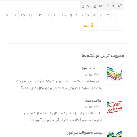
ش
ی
د
س
چ
پ
ج
۸
۱۷
۱۶
۱۵
۱۴
۱۳
۱۲
۱۱
۱۰
۹
۸
۷
۶
۵
۴
۳
۲
۱
آبان »
محبوب ترین نوشته ها
درباره سرآموز
۱۸ آبان ۱۳۹۵
عرض سلام خدمت همراهان عزیز شرکت سَرآموز این شرکت
به منظور تولید و فروش نرم افزار و موزیکال های کمک آ...
اطلاعیه مهم
۱۸ آبان ۱۳۹۵
بنا به تقاضا برای عزیزانی که امکان استفاده از کامپیوتر
ندارند، نسخه dvd نرم افزار آب بابای سرآموز فا...
لیست محصولات سرآموز