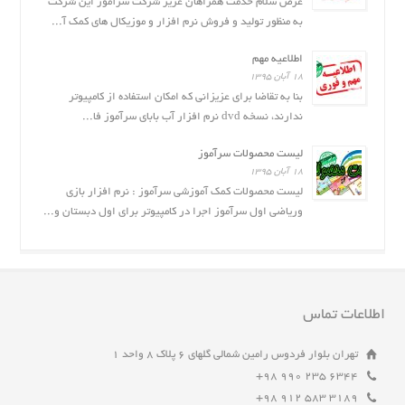
عرض سلام خدمت همراهان عزیز شرکت سَرآموز این شرکت
به منظور تولید و فروش نرم افزار و موزیکال های کمک آ...
اطلاعیه مهم
۱۸ آبان ۱۳۹۵
بنا به تقاضا برای عزیزانی که امکان استفاده از کامپیوتر
ندارند، نسخه dvd نرم افزار آب بابای سرآموز فا...
لیست محصولات سرآموز
۱۸ آبان ۱۳۹۵
لیست محصولات کمک آموزشی سرآموز : نرم افزار بازى
وریاضی اول سرآموز اجرا در کامپیوتر برای اول دبستان و...
اطلاعات تماس
تهران بلوار فردوس رامین شمالی گلهای ۶ پلاک ۸ واحد ۱
6344 235 990 98+
3189 583 912 98+