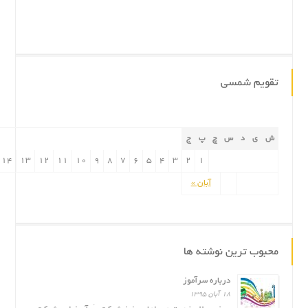
تقویم شمسی
ش
ی
د
س
چ
پ
ج
14
13
12
11
10
9
8
7
6
5
4
3
2
1
آبان »
محبوب ترین نوشته ها
درباره سرآموز
۱۸ آبان ۱۳۹۵