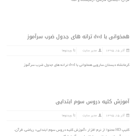
قرآن، اجتماعى، فارسى، آزمایشگاه و املاء
همخوانى با dvd ترانه هاى جدول ضرب سرآموز
آذر ۱۵, ۱۳۹۵
مدیر سایت
ویدئوها
کرمانشاه دبستان سارویى همخوانى با dvd ترانه هاى جدول ضرب سرآموز
آموزش کلیه دروس سوم ابتدایى
آذر ۱۵, ۱۳۹۵
مدیر سایت
ویدئوها
کلیپ HD محتوا از نرم افزار «آموزش کلیه دروس سوم ابتدایى» ریاضى، قرآن،