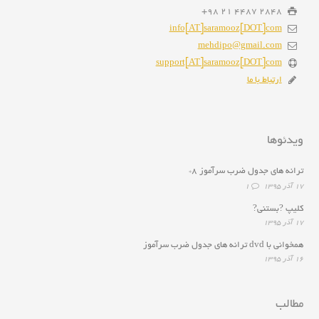
2848 4487 21 98+
info[AT]saramooz[DOT]com
mehdipo@gmail.com
support[AT]saramooz[DOT]com
ارتباط با ما
ویدئوها
ترانه هاى جدول ضرب سرآموز ۸*
۱۷ آذر ۱۳۹۵
1
کلیپ ?بستنی?
۱۷ آذر ۱۳۹۵
همخوانى با dvd ترانه هاى جدول ضرب سرآموز
۱۶ آذر ۱۳۹۵
مطالب