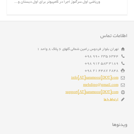
وریاضی اول سرآموز اجرا در کامپیوتر برای اول دبستان و...
اطلاعات تماس
تهران بلوار فردوس رامین شمالی گلهای ۶ پلاک ۸ واحد ۱
6344 235 990 98+
3189 583 912 98+
2848 4487 21 98+
info[AT]saramooz[DOT]com
mehdipo@gmail.com
support[AT]saramooz[DOT]com
ارتباط با ما
ویدئوها