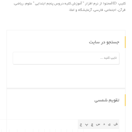
کلیپ HDمحتوا از نرم افزار ” آموزش کلیه دروس پنجم ابتدایى ” علوم، ریاضى،
قرآن، اجتماعى، فارسى، آزمایشگاه و املاء
جستجو در سایت
تقویم شمسی
ش
ی
د
س
چ
پ
ج