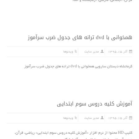
قرآن، اجتماعى، فارسى، آزمایشگاه و املاء
همخوانى با dvd ترانه هاى جدول ضرب سرآموز
آذر ۱۵, ۱۳۹۵
مدیر سایت
ویدئوها
کرمانشاه دبستان سارویى همخوانى با dvd ترانه هاى جدول ضرب سرآموز
آموزش کلیه دروس سوم ابتدایى
آذر ۱۵, ۱۳۹۵
مدیر سایت
ویدئوها
کلیپ HD محتوا از نرم افزار «آموزش کلیه دروس سوم ابتدایى» ریاضى، قرآن،