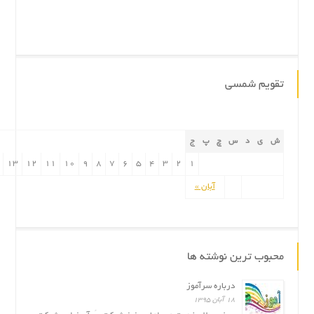
تقویم شمسی
ش
ی
د
س
چ
پ
ج
13
12
11
10
9
8
7
6
5
4
3
2
1
آبان »
محبوب ترین نوشته ها
درباره سرآموز
۱۸ آبان ۱۳۹۵