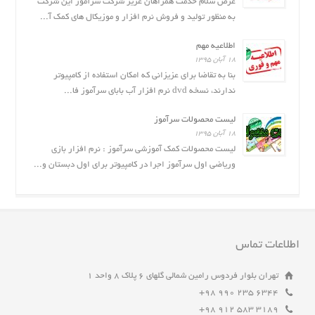
عرض سلام خدمت همراهان عزیز شرکت سَرآموز این شرکت
به منظور تولید و فروش نرم افزار و موزیکال های کمک آ...
اطلاعیه مهم
۱۸ آبان ۱۳۹۵
بنا به تقاضا برای عزیزانی که امکان استفاده از کامپیوتر
ندارند، نسخه dvd نرم افزار آب بابای سرآموز فا...
لیست محصولات سرآموز
۱۸ آبان ۱۳۹۵
لیست محصولات کمک آموزشی سرآموز : نرم افزار بازى
وریاضی اول سرآموز اجرا در کامپیوتر برای اول دبستان و...
اطلاعات تماس
تهران بلوار فردوس رامین شمالی گلهای ۶ پلاک ۸ واحد ۱
6344 235 990 98+
3189 583 912 98+