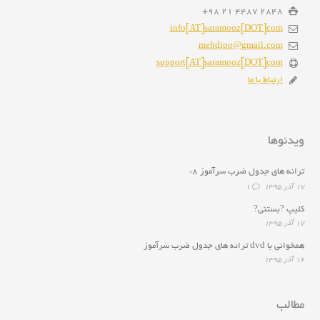
2848 4487 21 98+
info[AT]saramooz[DOT]com
mehdipo@gmail.com
support[AT]saramooz[DOT]com
ارتباط با ما
ویدئوها
ترانه هاى جدول ضرب سرآموز ۸*
۱۷ آذر ۱۳۹۵
1
کلیپ ?بستنی?
۱۷ آذر ۱۳۹۵
همخوانى با dvd ترانه هاى جدول ضرب سرآموز
۱۶ آذر ۱۳۹۵
مطالب