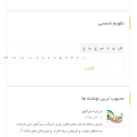
تقویم شمسی
ش
ی
د
س
چ
پ
ج
13
12
11
10
9
8
7
6
5
4
3
2
1
آبان »
محبوب ترین نوشته ها
درباره سرآموز
۱۸ آبان ۱۳۹۵
عرض سلام خدمت همراهان عزیز شرکت سَرآموز این شرکت
به منظور تولید و فروش نرم افزار و موزیکال های کمک آ...