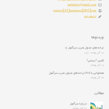
mehdipo@gmail.com
support[AT]saramooz[DOT]com
ارتباط با ما
ویدئوها
ترانه هاى جدول ضرب سرآموز ۸*
۱۷ آذر ۱۳۹۵
1
کلیپ ?بستنی?
۱۷ آذر ۱۳۹۵
همخوانى با dvd ترانه هاى جدول ضرب سرآموز
۱۶ آذر ۱۳۹۵
مطالب
درباره سرآموز
۱۸ آبان ۱۳۹۵