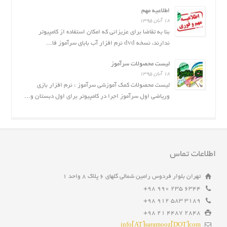
اطلاعیه مهم
۱۸ آبان ۱۳۹۵
بنا به تقاضا برای عزیزانی که امکان استفاده از کامپیوتر
ندارند، نسخه dvd نرم افزار آب بابای سرآموز فا...
لیست محصولات سرآموز
۱۸ آبان ۱۳۹۵
لیست محصولات کمک آموزشی سرآموز : نرم افزار بازى
وریاضی اول سرآموز اجرا در کامپیوتر برای اول دبستان و...
اطلاعات تماس
تهران بلوار فردوس رامین شمالی گلهای ۶ پلاک ۸ واحد ۱
6344 235 990 98+
3189 583 912 98+
2848 4487 21 98+
info[AT]saramooz[DOT]com