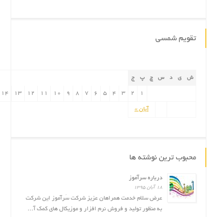
تقویم شمسی
ش
ی
د
س
چ
پ
ج
14
13
12
11
10
9
8
7
6
5
4
3
2
1
آبان »
محبوب ترین نوشته ها
درباره سرآموز
۱۸ آبان ۱۳۹۵
عرض سلام خدمت همراهان عزیز شرکت سَرآموز این شرکت
به منظور تولید و فروش نرم افزار و موزیکال های کمک آ...