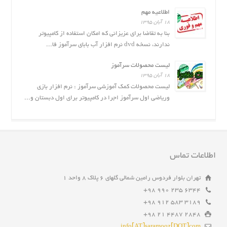
اطلاعیه مهم
۱۸ آبان ۱۳۹۵
بنا به تقاضا برای عزیزانی که امکان استفاده از کامپیوتر
ندارند، نسخه dvd نرم افزار آب بابای سرآموز فا...
لیست محصولات سرآموز
۱۸ آبان ۱۳۹۵
لیست محصولات کمک آموزشی سرآموز : نرم افزار بازى
وریاضی اول سرآموز اجرا در کامپیوتر برای اول دبستان و...
اطلاعات تماس
تهران بلوار فردوس رامین شمالی گلهای ۶ پلاک ۸ واحد ۱
6344 235 990 98+
3189 583 912 98+
2848 4487 21 98+
info[AT]saramooz[DOT]com