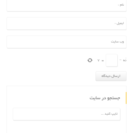
نُه
−
=
7
جستجو در سایت