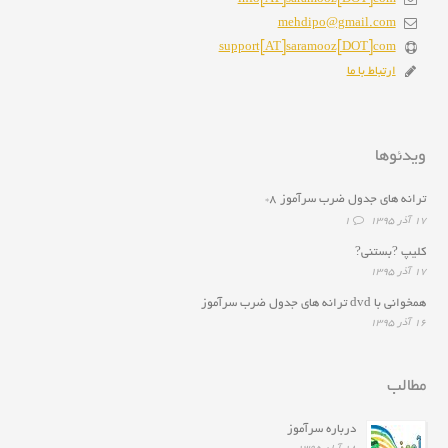
mehdipo@gmail.com
support[AT]saramooz[DOT]com
ارتباط با ما
ویدئوها
ترانه هاى جدول ضرب سرآموز ۸*
۱۷ آذر ۱۳۹۵
1
کلیپ ?بستنی?
۱۷ آذر ۱۳۹۵
همخوانى با dvd ترانه هاى جدول ضرب سرآموز
۱۶ آذر ۱۳۹۵
مطالب
درباره سرآموز