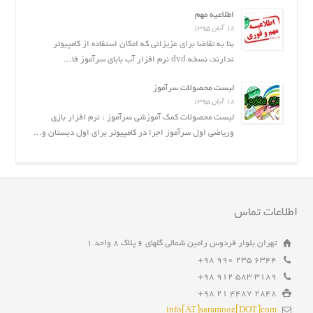
اطلاعیه مهم
۱۸ آبان ۱۳۹۵
بنا به تقاضا برای عزیزانی که امکان استفاده از کامپیوتر
ندارند، نسخه dvd نرم افزار آب بابای سرآموز فا...
لیست محصولات سرآموز
۱۸ آبان ۱۳۹۵
لیست محصولات کمک آموزشی سرآموز : نرم افزار بازى
وریاضی اول سرآموز اجرا در کامپیوتر برای اول دبستان و...
اطلاعات تماس
تهران بلوار فردوس رامین شمالی گلهای ۶ پلاک ۸ واحد ۱
6344 235 990 98+
3189 583 912 98+
2848 4487 21 98+
info[AT]saramooz[DOT]com