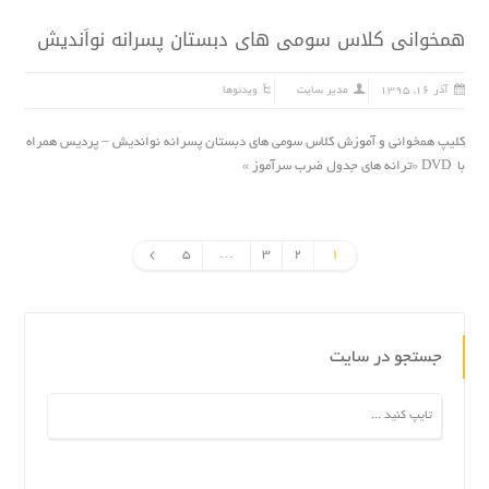
همخوانی کلاس سومی های دبستان پسرانه نواَندیش
آذر ۱۶, ۱۳۹۵
مدیر سایت
ویدئوها
کلیپ همخوانی و آموزش کلاس سومی های دبستان پسرانه نواَندیش – پردیس همراه
با DVD «ترانه هاى جدول ضرب سرآموز »
5
…
3
2
1
جستجو در سایت