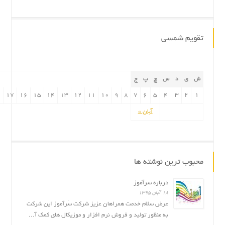
تقویم شمسی
ش
ی
د
س
چ
پ
ج
۸
۱۷
۱۶
۱۵
۱۴
۱۳
۱۲
۱۱
۱۰
۹
۸
۷
۶
۵
۴
۳
۲
۱
آبان »
محبوب ترین نوشته ها
درباره سرآموز
۱۸ آبان ۱۳۹۵
عرض سلام خدمت همراهان عزیز شرکت سَرآموز این شرکت
به منظور تولید و فروش نرم افزار و موزیکال های کمک آ...