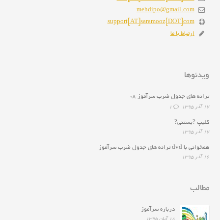
mehdipo@gmail.com
support[AT]saramooz[DOT]com
ارتباط با ما
ویدئوها
ترانه هاى جدول ضرب سرآموز ۸*
۱۷ آذر ۱۳۹۵
1
کلیپ ?بستنی?
۱۷ آذر ۱۳۹۵
همخوانى با dvd ترانه هاى جدول ضرب سرآموز
۱۶ آذر ۱۳۹۵
مطالب
درباره سرآموز
۱۸ آبان ۱۳۹۵