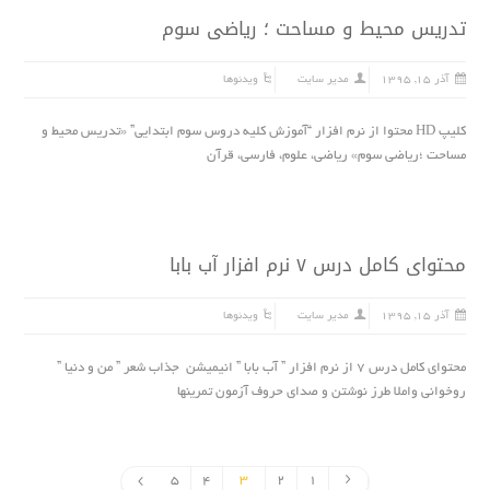
تدریس محیط و مساحت ؛ ریاضی سوم
آذر ۱۵, ۱۳۹۵
مدیر سایت
ویدئوها
کلیپ HD محتوا از نرم افزار “آموزش کلیه دروس سوم ابتدایى” «تدریس محیط و
مساحت ؛ریاضی سوم» ریاضى، علوم، فارسی، قرآن
محتواى کامل درس ٧ نرم افزار آب بابا
آذر ۱۵, ۱۳۹۵
مدیر سایت
ویدئوها
محتواى کامل درس ٧ از نرم افزار ” آب بابا ” انیمیشن جذاب شعر ” من و دنیا ”
روخوانى واملا طرز نوشتن و صداى حروف آزمون تمرینها
5
4
3
2
1