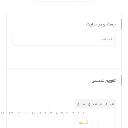
جستجو در سایت
تقویم شمسی
ش
ی
د
س
چ
پ
ج
14
13
12
11
10
9
8
7
6
5
4
3
2
1
آبان »