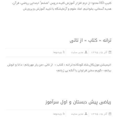
کلیپ HD محتوا از نرم افزار آموزش کلیه دروس “ششم” ابتدایى ریاضى، قرآن،
هدیه آسمانی، بخوانیم، املا، علوم و آزمایشگاه با تایید آموزش و پرورش
ترانه « کتاب » از تاتی
آذر ۱۵, ۱۳۹۵
مدیر سایت
ویدئوها
انیمیشن موزیکال،شاد کودکانه ترانه « کتاب » از تاتی «من یار مهربانم ؛ دانا و خوش
بیانم» «گویم سخن فراوان با آنکه بی زبانم»
ریاضی پیش دبستان و اول سرآموز
آذر ۱۵, ۱۳۹۵
مدیر سایت
ویدئوها