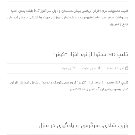
کلیپ محتویات نرم افزار “ریاضی پیش دبستان و اول سرآموز”HD طبقه بندی اشیا
وحیوانات تناظر بین اشیا مفهوم عدد و شمارش آموزش جهت ها آشنایی با پول آموزش
جمع و تفریق
کلیپ HD محتوا از نرم افزار “کوثر”
آذر ۱۵, ۱۳۹۵
مدیر سایت
ویدئوها
کلیپ HD محتوا از نرم افزار “کوثر” گروه سنی کودک و نوجوان شامل آموزش قرآن،
نماز، وضو، پیامبران آسمانی و خداشناسی
بازى، شادى، سرگرمى و یادگیرى در منزل