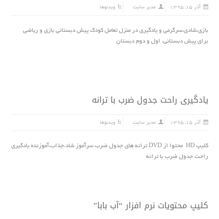
آذر ۱۵, ۱۳۹۵
مدیر سایت
ویدئوها
بازى،شادى،سرگرمى و یادگیرى در منزل تعامل کودک پیش دبستانى بازى و ریاضى
براى پیش دبستانى، اول و دوم دبستان
یادگیری راحت جدول ضرب با ترانه
آذر ۱۵, ۱۳۹۵
مدیر سایت
ویدئوها
کلیپ HD محتوا از DVD ترانه های جدول ضرب سرآموز شاد،جذاب،آموزنده یادگیری
راحت جدول ضرب با ترانه
کلیپ محتویات نرم افزار “آب بابا”