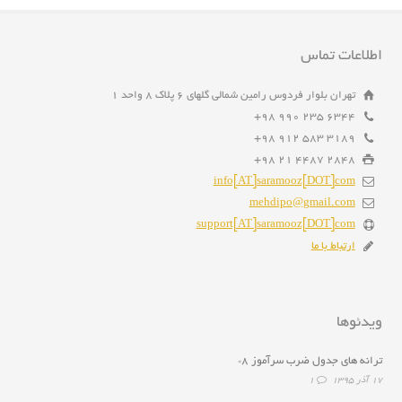
اطلاعات تماس
تهران بلوار فردوس رامین شمالی گلهای ۶ پلاک ۸ واحد ۱
6344 235 990 98+
3189 583 912 98+
2848 4487 21 98+
info[AT]saramooz[DOT]com
mehdipo@gmail.com
support[AT]saramooz[DOT]com
ارتباط با ما
ویدئوها
ترانه هاى جدول ضرب سرآموز ۸*
۱۷ آذر ۱۳۹۵
1